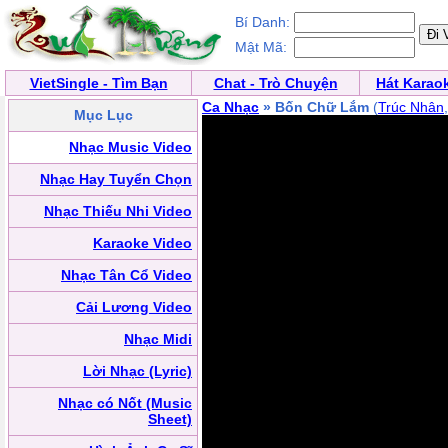
Bí Danh:
Mật Mã:
VietSingle - Tìm Bạn
Chat - Trò Chuyện
Hát Karao
Ca Nhạc
» Bốn Chữ Lắm
(
Trúc Nhân
Mục Lục
Nhạc Music Video
Nhạc Hay Tuyển Chọn
Nhạc Thiếu Nhi Video
Karaoke Video
Nhạc Tân Cổ Video
Cải Lương Video
Nhạc Midi
Lời Nhạc (Lyric)
Nhạc có Nốt (Music
Sheet)