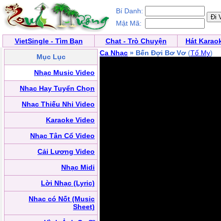
Bí Danh:
Mật Mã:
VietSingle - Tìm Bạn
Chat - Trò Chuyện
Hát Karao
Ca Nhạc
» Bến Đợi Bơ Vơ
(
Tố My
)
Mục Lục
Nhạc Music Video
Nhạc Hay Tuyển Chọn
Nhạc Thiếu Nhi Video
Karaoke Video
Nhạc Tân Cổ Video
Cải Lương Video
Nhạc Midi
Lời Nhạc (Lyric)
Nhạc có Nốt (Music
Sheet)