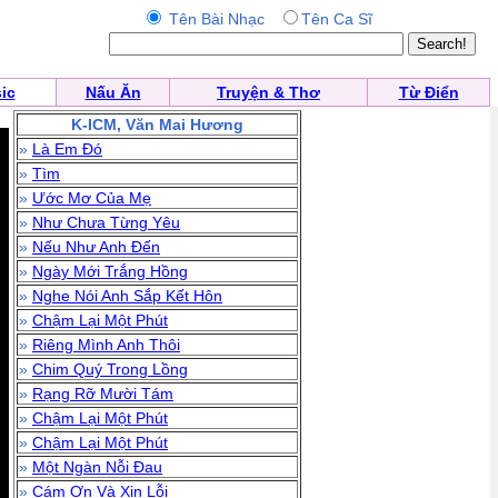
Tên Bài Nhạc
Tên Ca Sĩ
ic
Nấu Ăn
Truyện & Thơ
Từ Điển
K-ICM, Văn Mai Hương
»
Là Em Đó
»
Tìm
»
Ước Mơ Của Mẹ
»
Như Chưa Từng Yêu
»
Nếu Như Anh Đến
»
Ngày Mới Trắng Hồng
»
Nghe Nói Anh Sắp Kết Hôn
»
Chậm Lại Một Phút
»
Riêng Mình Anh Thôi
»
Chim Quý Trong Lồng
»
Rạng Rỡ Mười Tám
»
Chậm Lại Một Phút
»
Chậm Lại Một Phút
»
Một Ngàn Nỗi Đau
»
Cám Ơn Và Xin Lỗi