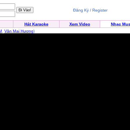
Đăng Ký / Register
Hát Karaoke
Xem Video
Nhạc Mus
M
,
Văn Mai Hương
)