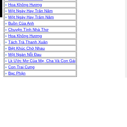
»
Hoa Không Hương
»
Một Ngày Hay Trăn Năm
»
Một Ngày Hay Trăm Năm
»
Buồn Của Anh
»
Chuyện Tình Nhà Thơ
»
Hoa Không Hương
»
Tách Trà Thanh Xuân
.
»
Biệt Khúc Chờ Nhau
»
Một Ngàn Nỗi Đau
»
Lk Ước Mơ Của Mẹ, Cha Và Con Gái
»
Con Trai Cưng
»
Bạc Phận