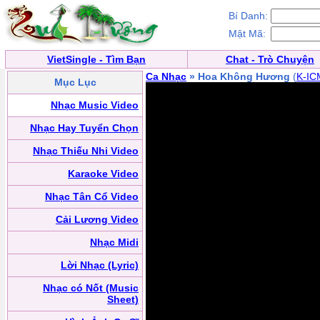
Bí Danh:
Mật Mã:
VietSingle - Tìm Bạn
Chat - Trò Chuyện
Ca Nhạc
» Hoa Không Hương
(
K-IC
Mục Lục
Nhạc Music Video
Nhạc Hay Tuyển Chọn
Nhạc Thiếu Nhi Video
Karaoke Video
Nhạc Tân Cổ Video
Cải Lương Video
Nhạc Midi
Lời Nhạc (Lyric)
Nhạc có Nốt (Music
Sheet)