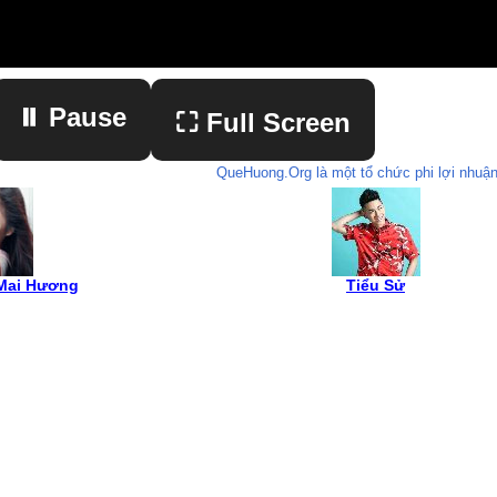
⏸ Pause
⛶ Full Screen
QueHuong.Org là một tổ chức phi lợi nhuận
▶ Play
 Mai Hương
Tiểu Sử