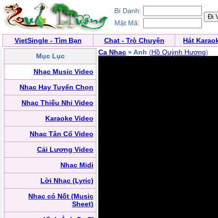
Bí Danh:
Mật Mã:
VietSingle - Tìm Bạn
Chat - Trò Chuyện
Hát Karao
Ca Nhạc
» Anh
(
Hồ Quỳnh Hương
)
Mục Lục
Nhạc Music Video
Nhạc Hay Tuyển Chọn
Nhạc Thiếu Nhi Video
Karaoke Video
Nhạc Tân Cổ Video
Cải Lương Video
Nhạc Midi
Lời Nhạc (Lyric)
Nhạc có Nốt (Music
Sheet)