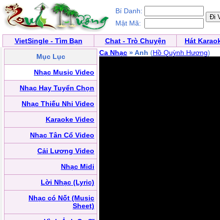
Bí Danh:
Mật Mã:
VietSingle - Tìm Bạn
Chat - Trò Chuyện
Hát Karao
Ca Nhạc
» Anh
(
Hồ Quỳnh Hương
)
Mục Lục
Nhạc Music Video
Nhạc Hay Tuyển Chọn
Nhạc Thiếu Nhi Video
Karaoke Video
Nhạc Tân Cổ Video
Cải Lương Video
Nhạc Midi
Lời Nhạc (Lyric)
Nhạc có Nốt (Music
Sheet)