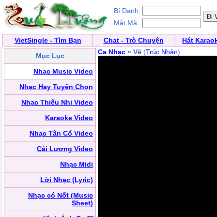
Bí Danh:
Mật Mã:
VietSingle - Tìm Bạn
Chat - Trò Chuyện
Hát Karao
Ca Nhạc
» Vẽ
(
Trúc Nhân
)
Mục Lục
Nhạc Music Video
Nhạc Hay Tuyển Chọn
Nhạc Thiếu Nhi Video
Karaoke Video
Nhạc Tân Cổ Video
Cải Lương Video
Nhạc Midi
Lời Nhạc (Lyric)
Nhạc có Nốt (Music
Sheet)