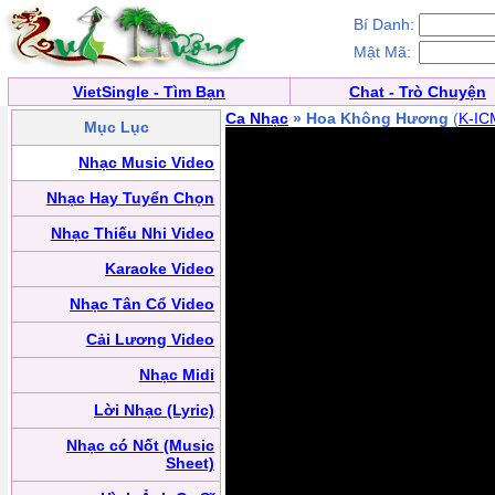
Bí Danh:
Mật Mã:
VietSingle - Tìm Bạn
Chat - Trò Chuyện
Ca Nhạc
» Hoa Không Hương
(
K-IC
Mục Lục
Nhạc Music Video
Nhạc Hay Tuyển Chọn
Nhạc Thiếu Nhi Video
Karaoke Video
Nhạc Tân Cổ Video
Cải Lương Video
Nhạc Midi
Lời Nhạc (Lyric)
Nhạc có Nốt (Music
Sheet)