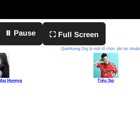
⏸ Pause
⛶ Full Screen
QueHuong.Org là một tổ chức phi lợi nhuận
▶ Play
 Mai Hương
Tiểu Sử