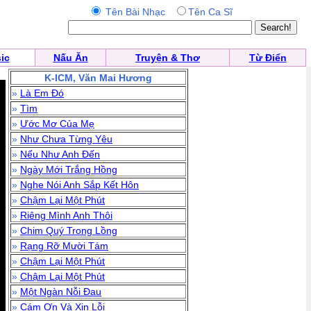
Tên Bài Nhạc
Tên Ca Sĩ
ic
Nấu Ăn
Truyện & Thơ
Từ Điển
K-ICM, Văn Mai Hương
»
Là Em Đó
»
Tìm
»
Ước Mơ Của Mẹ
»
Như Chưa Từng Yêu
»
Nếu Như Anh Đến
»
Ngày Mới Trắng Hồng
»
Nghe Nói Anh Sắp Kết Hôn
»
Chậm Lại Một Phút
»
Riêng Mình Anh Thôi
»
Chim Quý Trong Lồng
»
Rạng Rỡ Mười Tám
»
Chậm Lại Một Phút
»
Chậm Lại Một Phút
»
Một Ngàn Nỗi Đau
»
Cám Ơn Và Xin Lỗi