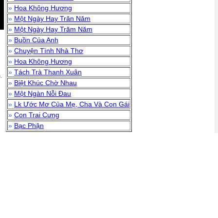
»
Hoa Không Hương
»
Một Ngày Hay Trăn Năm
»
Một Ngày Hay Trăm Năm
»
Buồn Của Anh
»
Chuyện Tình Nhà Thơ
»
Hoa Không Hương
»
Tách Trà Thanh Xuân
.
»
Biệt Khúc Chờ Nhau
»
Một Ngàn Nỗi Đau
»
Lk Ước Mơ Của Mẹ, Cha Và Con Gái
»
Con Trai Cưng
»
Bạc Phận