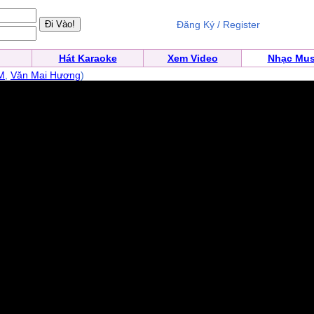
Đăng Ký / Register
Hát Karaoke
Xem Video
Nhạc Mus
M
,
Văn Mai Hương
)