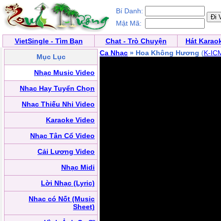
Bí Danh:
Mật Mã:
VietSingle - Tìm Bạn
Chat - Trò Chuyện
Hát Karao
Ca Nhạc
» Hoa Không Hương
(
K-IC
Mục Lục
Nhạc Music Video
Nhạc Hay Tuyển Chọn
Nhạc Thiếu Nhi Video
Karaoke Video
Nhạc Tân Cổ Video
Cải Lương Video
Nhạc Midi
Lời Nhạc (Lyric)
Nhạc có Nốt (Music
Sheet)