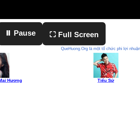
⏸ Pause
⛶ Full Screen
QueHuong.Org là một tổ chức phi lợi nhuận
▶ Play
 Mai Hương
Tiểu Sử