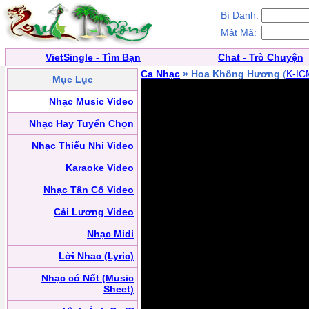
Bí Danh:
Mật Mã:
VietSingle - Tìm Bạn
Chat - Trò Chuyện
Ca Nhạc
» Hoa Không Hương
(
K-IC
Mục Lục
Nhạc Music Video
Nhạc Hay Tuyển Chọn
Nhạc Thiếu Nhi Video
Karaoke Video
Nhạc Tân Cổ Video
Cải Lương Video
Nhạc Midi
Lời Nhạc (Lyric)
Nhạc có Nốt (Music
Sheet)