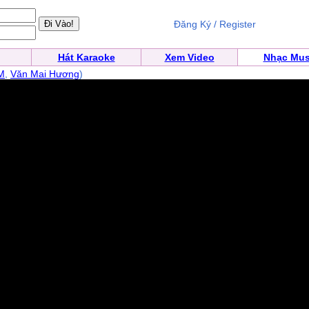
Đăng Ký / Register
Hát Karaoke
Xem Video
Nhạc Mus
M
,
Văn Mai Hương
)