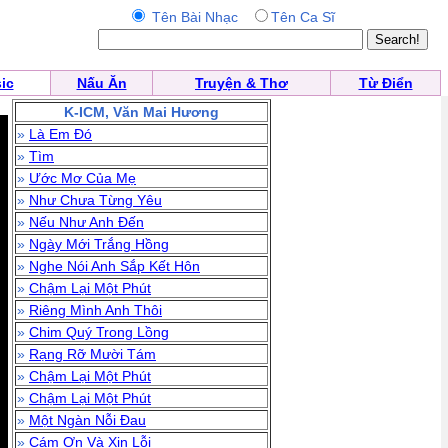
Tên Bài Nhạc
Tên Ca Sĩ
ic
Nấu Ăn
Truyện & Thơ
Từ Điển
K-ICM, Văn Mai Hương
»
Là Em Đó
»
Tìm
»
Ước Mơ Của Mẹ
»
Như Chưa Từng Yêu
»
Nếu Như Anh Đến
»
Ngày Mới Trắng Hồng
»
Nghe Nói Anh Sắp Kết Hôn
»
Chậm Lại Một Phút
»
Riêng Mình Anh Thôi
»
Chim Quý Trong Lồng
»
Rạng Rỡ Mười Tám
»
Chậm Lại Một Phút
»
Chậm Lại Một Phút
»
Một Ngàn Nỗi Đau
»
Cám Ơn Và Xin Lỗi