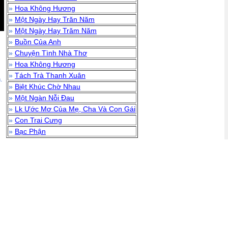
»
Hoa Không Hương
»
Một Ngày Hay Trăn Năm
»
Một Ngày Hay Trăm Năm
»
Buồn Của Anh
»
Chuyện Tình Nhà Thơ
»
Hoa Không Hương
»
Tách Trà Thanh Xuân
.
»
Biệt Khúc Chờ Nhau
»
Một Ngàn Nỗi Đau
»
Lk Ước Mơ Của Mẹ, Cha Và Con Gái
»
Con Trai Cưng
»
Bạc Phận