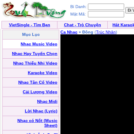
Bí Danh:
Mật Mã:
VietSingle - Tìm Bạn
Chat - Trò Chuyện
Hát Karao
Ca Nhạc
» Đông
(
Trúc Nhân
)
Mục Lục
Nhạc Music Video
Nhạc Hay Tuyển Chọn
Nhạc Thiếu Nhi Video
Karaoke Video
Nhạc Tân Cổ Video
Cải Lương Video
Nhạc Midi
Lời Nhạc (Lyric)
Nhạc có Nốt (Music
Sheet)