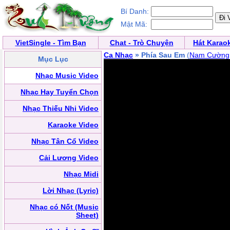
Bí Danh:
Mật Mã:
VietSingle - Tìm Bạn
Chat - Trò Chuyện
Hát Karao
Ca Nhạc
» Phía Sau Em
(
Nam Cường
Mục Lục
Nhạc Music Video
Nhạc Hay Tuyển Chọn
Nhạc Thiếu Nhi Video
Karaoke Video
Nhạc Tân Cổ Video
Cải Lương Video
Nhạc Midi
Lời Nhạc (Lyric)
Nhạc có Nốt (Music
Sheet)