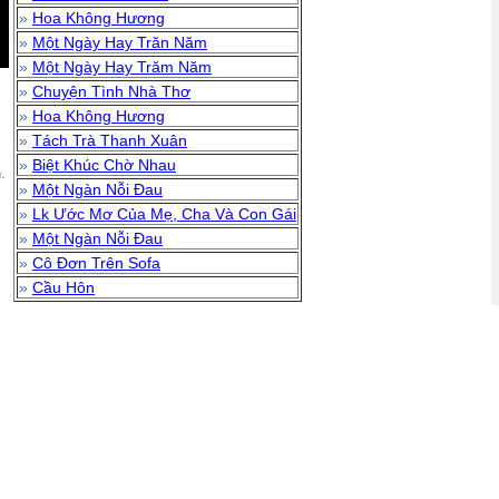
»
Hoa Không Hương
»
Một Ngày Hay Trăn Năm
»
Một Ngày Hay Trăm Năm
»
Chuyện Tình Nhà Thơ
»
Hoa Không Hương
»
Tách Trà Thanh Xuân
»
Biệt Khúc Chờ Nhau
.
»
Một Ngàn Nỗi Đau
»
Lk Ước Mơ Của Mẹ, Cha Và Con Gái
»
Một Ngàn Nỗi Đau
»
Cô Đơn Trên Sofa
»
Cầu Hôn