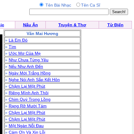
Tên Bài Nhạc
Tên Ca Sĩ
ic
Nấu Ăn
Truyện & Thơ
Từ Điển
Văn Mai Hương
»
Là Em Đó
»
Tìm
»
Ước Mơ Của Mẹ
»
Như Chưa Từng Yêu
»
Nếu Như Anh Đến
»
Ngày Mới Trắng Hồng
»
Nghe Nói Anh Sắp Kết Hôn
»
Chậm Lại Một Phút
»
Riêng Mình Anh Thôi
»
Chim Quý Trong Lồng
»
Rạng Rỡ Mười Tám
»
Chậm Lại Một Phút
»
Chậm Lại Một Phút
»
Một Ngàn Nỗi Đau
»
Cám Ơn Và Xin Lỗi