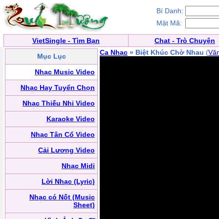
Bí Danh:
Mật Mã:
VietSingle - Tìm Bạn
Chat - Trò Chuyện
Ca Nhạc
» Biệt Khúc Chờ Nhau
(
Vă
Mục Lục
Nhạc Music Video
Nhạc Hay Tuyển Chọn
Nhạc Thiếu Nhi Video
Karaoke Video
Nhạc Tân Cổ Video
Cải Lương Video
Nhạc Midi
Lời Nhạc (Lyric)
Nhạc có Nốt (Music
Sheet)