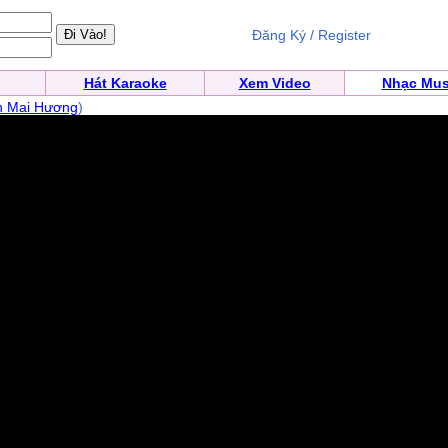
Đăng Ký / Register
Hát Karaoke
Xem Video
Nhạc Mus
n Mai Hương
)