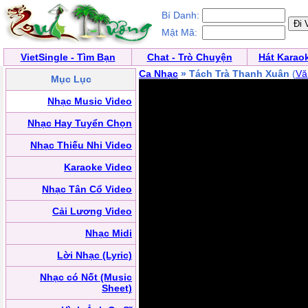
Bí Danh:
Mật Mã:
VietSingle - Tìm Bạn
Chat - Trò Chuyện
Hát Karao
Ca Nhạc
» Tách Trà Thanh Xuân
(
Vă
Mục Lục
Nhạc Music Video
Nhạc Hay Tuyển Chọn
Nhạc Thiếu Nhi Video
Karaoke Video
Nhạc Tân Cổ Video
Cải Lương Video
Nhạc Midi
Lời Nhạc (Lyric)
Nhạc có Nốt (Music
Sheet)