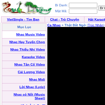
Bí Danh:
Mật Mã:
VietSingle - Tìm Bạn
Chat - Trò Chuyện
Hát Karao
Ca Nhạc
» Thật Bất Ngờ
(
Trúc Nhân
)
Mục Lục
Nhạc Music Video
Nhạc Hay Tuyển Chọn
Nhạc Thiếu Nhi Video
Karaoke Video
Nhạc Tân Cổ Video
Cải Lương Video
Nhạc Midi
Lời Nhạc (Lyric)
Nhạc có Nốt (Music
Sheet)