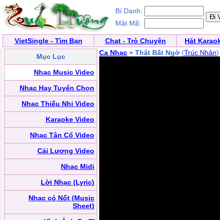
Bí Danh:
Mật Mã:
VietSingle - Tìm Bạn
Chat - Trò Chuyện
Hát Karao
Ca Nhạc
» Thật Bất Ngờ
(
Trúc Nhân
)
Mục Lục
Nhạc Music Video
Nhạc Hay Tuyển Chọn
Nhạc Thiếu Nhi Video
Karaoke Video
Nhạc Tân Cổ Video
Cải Lương Video
Nhạc Midi
Lời Nhạc (Lyric)
Nhạc có Nốt (Music
Sheet)