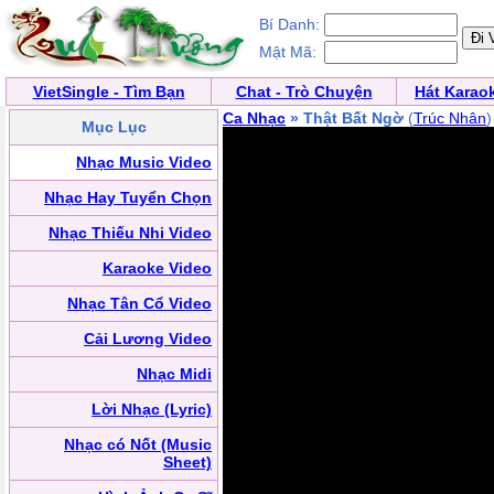
Bí Danh:
Mật Mã:
VietSingle - Tìm Bạn
Chat - Trò Chuyện
Hát Karao
Ca Nhạc
» Thật Bất Ngờ
(
Trúc Nhân
)
Mục Lục
Nhạc Music Video
Nhạc Hay Tuyển Chọn
Nhạc Thiếu Nhi Video
Karaoke Video
Nhạc Tân Cổ Video
Cải Lương Video
Nhạc Midi
Lời Nhạc (Lyric)
Nhạc có Nốt (Music
Sheet)