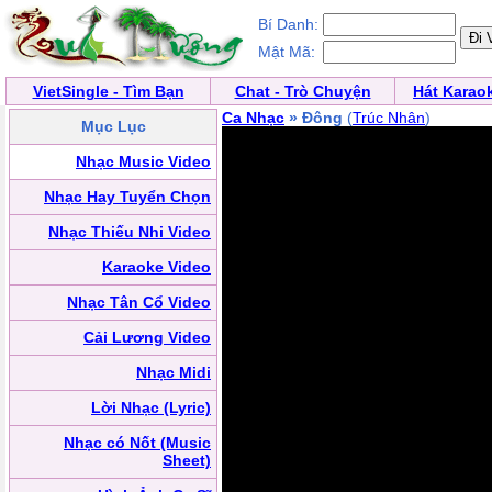
Bí Danh:
Mật Mã:
VietSingle - Tìm Bạn
Chat - Trò Chuyện
Hát Karao
Ca Nhạc
» Đông
(
Trúc Nhân
)
Mục Lục
Nhạc Music Video
Nhạc Hay Tuyển Chọn
Nhạc Thiếu Nhi Video
Karaoke Video
Nhạc Tân Cổ Video
Cải Lương Video
Nhạc Midi
Lời Nhạc (Lyric)
Nhạc có Nốt (Music
Sheet)