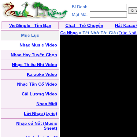
Bí Danh:
Mật Mã:
VietSingle - Tìm Bạn
Chat - Trò Chuyện
Hát Karao
Ca Nhạc
» Tết Nhớ Tới Già
(
Trúc Nhâ
Mục Lục
Nhạc Music Video
Nhạc Hay Tuyển Chọn
Nhạc Thiếu Nhi Video
Karaoke Video
Nhạc Tân Cổ Video
Cải Lương Video
Nhạc Midi
Lời Nhạc (Lyric)
Nhạc có Nốt (Music
Sheet)