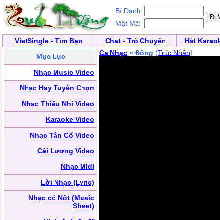
Bí Danh:
Mật Mã:
VietSingle - Tìm Bạn
Chat - Trò Chuyện
Hát Karao
Ca Nhạc
» Đông
(
Trúc Nhân
)
Mục Lục
Nhạc Music Video
Nhạc Hay Tuyển Chọn
Nhạc Thiếu Nhi Video
Karaoke Video
Nhạc Tân Cổ Video
Cải Lương Video
Nhạc Midi
Lời Nhạc (Lyric)
Nhạc có Nốt (Music
Sheet)