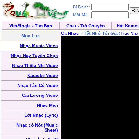
Bí Danh:
Mật Mã:
VietSingle - Tìm Bạn
Chat - Trò Chuyện
Hát Karao
Ca Nhạc
» Tết Nhớ Tới Già
(
Trúc Nhâ
Mục Lục
Nhạc Music Video
Nhạc Hay Tuyển Chọn
Nhạc Thiếu Nhi Video
Karaoke Video
Nhạc Tân Cổ Video
Cải Lương Video
Nhạc Midi
Lời Nhạc (Lyric)
Nhạc có Nốt (Music
Sheet)