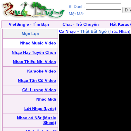
Bí Danh:
Mật Mã:
VietSingle - Tìm Bạn
Chat - Trò Chuyện
Hát Karao
Ca Nhạc
» Thật Bất Ngờ
(
Trúc Nhân
)
Mục Lục
Nhạc Music Video
Nhạc Hay Tuyển Chọn
Nhạc Thiếu Nhi Video
Karaoke Video
Nhạc Tân Cổ Video
Cải Lương Video
Nhạc Midi
Lời Nhạc (Lyric)
Nhạc có Nốt (Music
Sheet)