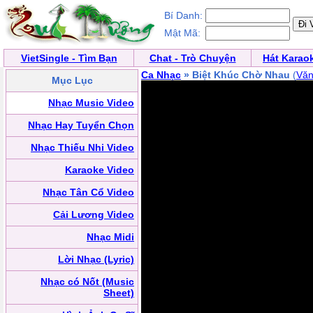
Bí Danh:
Mật Mã:
VietSingle - Tìm Bạn
Chat - Trò Chuyện
Hát Karao
Ca Nhạc
» Biệt Khúc Chờ Nhau
(
Văn
Mục Lục
Nhạc Music Video
Nhạc Hay Tuyển Chọn
Nhạc Thiếu Nhi Video
Karaoke Video
Nhạc Tân Cổ Video
Cải Lương Video
Nhạc Midi
Lời Nhạc (Lyric)
Nhạc có Nốt (Music
Sheet)