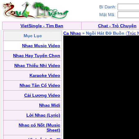
Bí Danh:
Mật Mã:
VietSingle - Tìm Bạn
Chat - Trò Chuyện
Ca Nhạc
» Ngồi Hát Đỡ Buồn
(
Trúc 
Mục Lục
Nhạc Music Video
Nhạc Hay Tuyển Chọn
Nhạc Thiếu Nhi Video
Karaoke Video
Nhạc Tân Cổ Video
Cải Lương Video
Nhạc Midi
Lời Nhạc (Lyric)
Nhạc có Nốt (Music
Sheet)