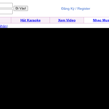
Đăng Ký / Register
Hát Karaoke
Xem Video
Nhạc Mus
Nhân
)