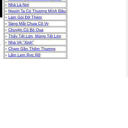
»
Nhà Là Nơi
»
Người Ta Có Thương Mình Đâu
»
Làm Gói Đỡ Thèm
»
Sáng Mắt Chưa Cô Vy
»
Chuyện Cũ Bỏ Qua
»
Thấy Tết Lớn, Mừng Tết Lớn
»
Nhà Vệ "Xinh"
.
»
Chạm Gần Thêm Thương
»
Lấm Lem Rực Rỡ