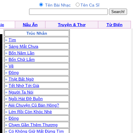
Tên Bài Nhạc
Tên Ca Sĩ
ic
Nấu Ăn
Truyện & Thơ
Từ Điển
Trúc Nhân
»
Tìm
»
Sáng Mắt Chưa
»
Bốn Năm Lần
»
Bốn Chữ Lắm
»
Vẽ
»
Đông
»
Thật Bất Ngờ
»
Tết Nhớ Tới Già
»
Người Ta Nói
»
Ngồi Hát Đỡ Buồn
»
Aiiii Chuyện Cũ Bán Hông?
»
Lớn Rồi Còn Khóc Nhè
»
Đông
»
Chạm Gần Thêm Thương
»
Có Không Giữ Mất Đừng Tìm