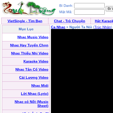
Bí Danh:
Mật Mã:
VietSingle - Tìm Bạn
Chat - Trò Chuyện
Hát Karao
Ca Nhạc
» Người Ta Nói
(
Trúc Nhân
)
Mục Lục
Nhạc Music Video
Nhạc Hay Tuyển Chọn
Nhạc Thiếu Nhi Video
Karaoke Video
Nhạc Tân Cổ Video
Cải Lương Video
Nhạc Midi
Lời Nhạc (Lyric)
Nhạc có Nốt (Music
Sheet)