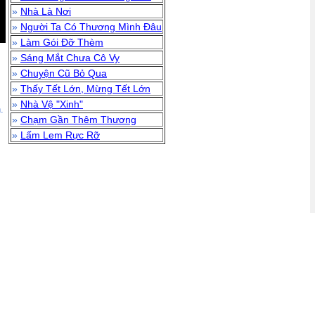
»
Nhà Là Nơi
»
Người Ta Có Thương Mình Đâu
»
Làm Gói Đỡ Thèm
»
Sáng Mắt Chưa Cô Vy
»
Chuyện Cũ Bỏ Qua
»
Thấy Tết Lớn, Mừng Tết Lớn
»
Nhà Vệ "Xinh"
.
»
Chạm Gần Thêm Thương
»
Lấm Lem Rực Rỡ