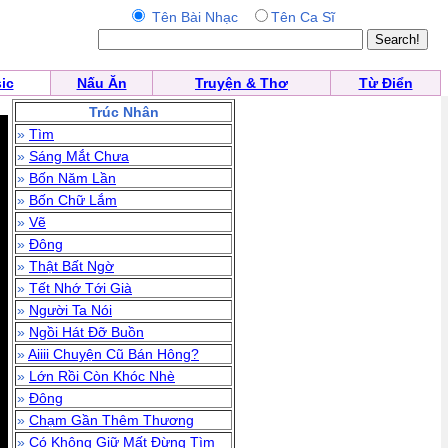
Tên Bài Nhạc
Tên Ca Sĩ
ic
Nấu Ăn
Truyện & Thơ
Từ Điển
Trúc Nhân
»
Tìm
»
Sáng Mắt Chưa
»
Bốn Năm Lần
»
Bốn Chữ Lắm
»
Vẽ
»
Đông
»
Thật Bất Ngờ
»
Tết Nhớ Tới Già
»
Người Ta Nói
»
Ngồi Hát Đỡ Buồn
»
Aiiii Chuyện Cũ Bán Hông?
»
Lớn Rồi Còn Khóc Nhè
»
Đông
»
Chạm Gần Thêm Thương
»
Có Không Giữ Mất Đừng Tìm