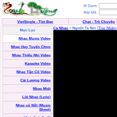
Bí Danh:
Mật Mã:
VietSingle - Tìm Bạn
Chat - Trò Chuyện
Ca Nhạc
» Người Ta Nói
(
Trúc Nhân
)
Mục Lục
Nhạc Music Video
Nhạc Hay Tuyển Chọn
Nhạc Thiếu Nhi Video
Karaoke Video
Nhạc Tân Cổ Video
Cải Lương Video
Nhạc Midi
Lời Nhạc (Lyric)
Nhạc có Nốt (Music
Sheet)