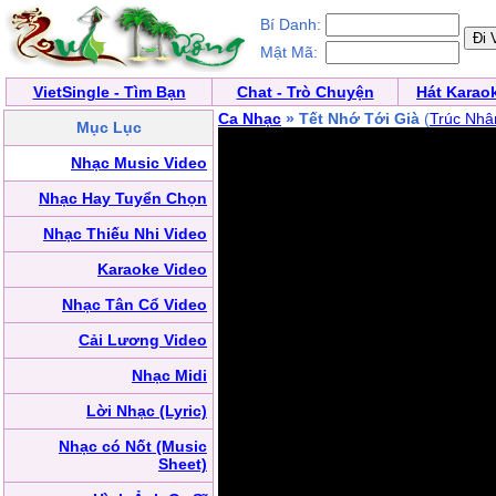
Bí Danh:
Mật Mã:
VietSingle - Tìm Bạn
Chat - Trò Chuyện
Hát Karao
Ca Nhạc
» Tết Nhớ Tới Già
(
Trúc Nhâ
Mục Lục
Nhạc Music Video
Nhạc Hay Tuyển Chọn
Nhạc Thiếu Nhi Video
Karaoke Video
Nhạc Tân Cổ Video
Cải Lương Video
Nhạc Midi
Lời Nhạc (Lyric)
Nhạc có Nốt (Music
Sheet)