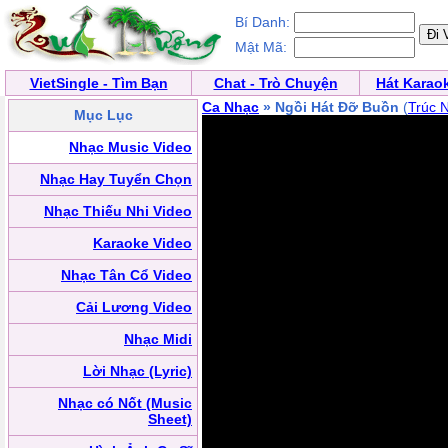
Bí Danh:
Mật Mã:
VietSingle - Tìm Bạn
Chat - Trò Chuyện
Hát Karao
Ca Nhạc
» Ngồi Hát Đỡ Buồn
(
Trúc 
Mục Lục
Nhạc Music Video
Nhạc Hay Tuyển Chọn
Nhạc Thiếu Nhi Video
Karaoke Video
Nhạc Tân Cổ Video
Cải Lương Video
Nhạc Midi
Lời Nhạc (Lyric)
Nhạc có Nốt (Music
Sheet)