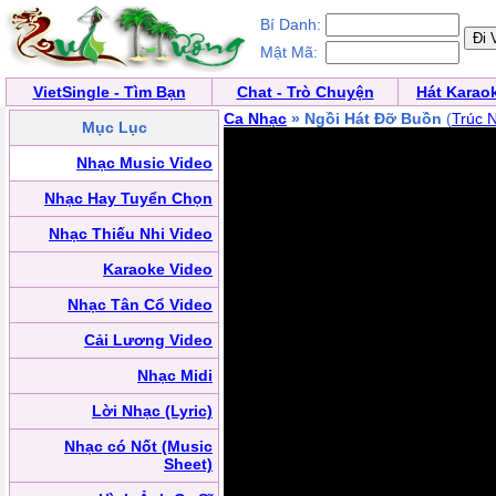
Bí Danh:
Mật Mã:
VietSingle - Tìm Bạn
Chat - Trò Chuyện
Hát Karao
Ca Nhạc
» Ngồi Hát Đỡ Buồn
(
Trúc 
Mục Lục
Nhạc Music Video
Nhạc Hay Tuyển Chọn
Nhạc Thiếu Nhi Video
Karaoke Video
Nhạc Tân Cổ Video
Cải Lương Video
Nhạc Midi
Lời Nhạc (Lyric)
Nhạc có Nốt (Music
Sheet)