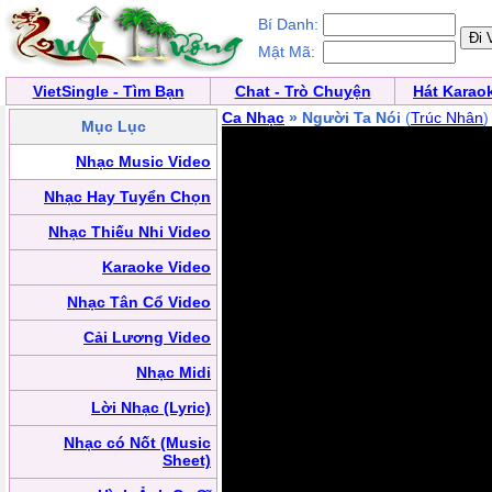
Bí Danh:
Mật Mã:
VietSingle - Tìm Bạn
Chat - Trò Chuyện
Hát Karao
Ca Nhạc
» Người Ta Nói
(
Trúc Nhân
)
Mục Lục
Nhạc Music Video
Nhạc Hay Tuyển Chọn
Nhạc Thiếu Nhi Video
Karaoke Video
Nhạc Tân Cổ Video
Cải Lương Video
Nhạc Midi
Lời Nhạc (Lyric)
Nhạc có Nốt (Music
Sheet)