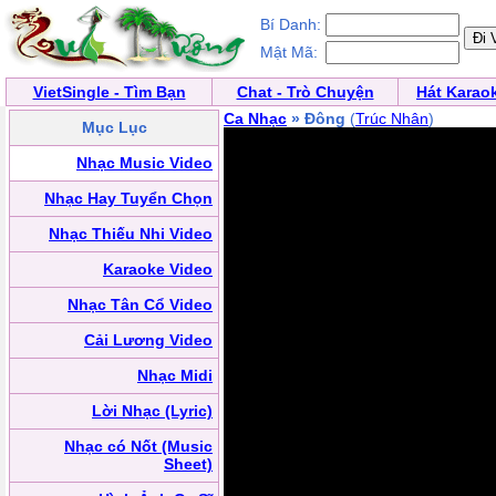
Bí Danh:
Mật Mã:
VietSingle - Tìm Bạn
Chat - Trò Chuyện
Hát Karao
Ca Nhạc
» Đông
(
Trúc Nhân
)
Mục Lục
Nhạc Music Video
Nhạc Hay Tuyển Chọn
Nhạc Thiếu Nhi Video
Karaoke Video
Nhạc Tân Cổ Video
Cải Lương Video
Nhạc Midi
Lời Nhạc (Lyric)
Nhạc có Nốt (Music
Sheet)