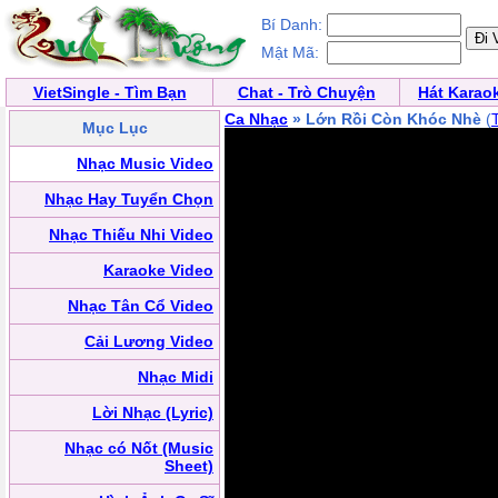
Bí Danh:
Mật Mã:
VietSingle - Tìm Bạn
Chat - Trò Chuyện
Hát Karao
Ca Nhạc
» Lớn Rồi Còn Khóc Nhè
(
Mục Lục
Nhạc Music Video
Nhạc Hay Tuyển Chọn
Nhạc Thiếu Nhi Video
Karaoke Video
Nhạc Tân Cổ Video
Cải Lương Video
Nhạc Midi
Lời Nhạc (Lyric)
Nhạc có Nốt (Music
Sheet)