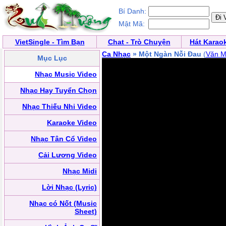
Bí Danh:
Mật Mã:
VietSingle - Tìm Bạn
Chat - Trò Chuyện
Hát Karao
Ca Nhạc
» Một Ngàn Nỗi Đau
(
Văn M
Mục Lục
Nhạc Music Video
Nhạc Hay Tuyển Chọn
Nhạc Thiếu Nhi Video
Karaoke Video
Nhạc Tân Cổ Video
Cải Lương Video
Nhạc Midi
Lời Nhạc (Lyric)
Nhạc có Nốt (Music
Sheet)