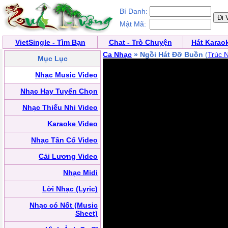
Bí Danh:
Mật Mã:
VietSingle - Tìm Bạn
Chat - Trò Chuyện
Hát Karao
Ca Nhạc
» Ngồi Hát Đỡ Buồn
(
Trúc 
Mục Lục
Nhạc Music Video
Nhạc Hay Tuyển Chọn
Nhạc Thiếu Nhi Video
Karaoke Video
Nhạc Tân Cổ Video
Cải Lương Video
Nhạc Midi
Lời Nhạc (Lyric)
Nhạc có Nốt (Music
Sheet)