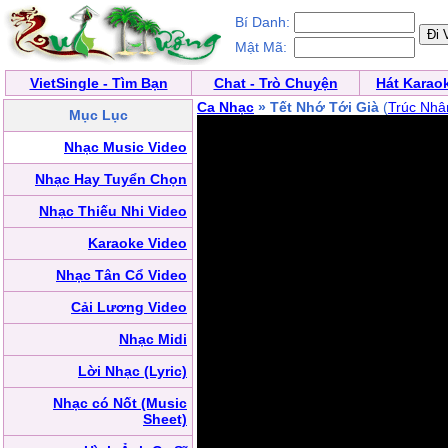
Bí Danh:
Mật Mã:
VietSingle - Tìm Bạn
Chat - Trò Chuyện
Hát Karao
Ca Nhạc
» Tết Nhớ Tới Già
(
Trúc Nhâ
Mục Lục
Nhạc Music Video
Nhạc Hay Tuyển Chọn
Nhạc Thiếu Nhi Video
Karaoke Video
Nhạc Tân Cổ Video
Cải Lương Video
Nhạc Midi
Lời Nhạc (Lyric)
Nhạc có Nốt (Music
Sheet)