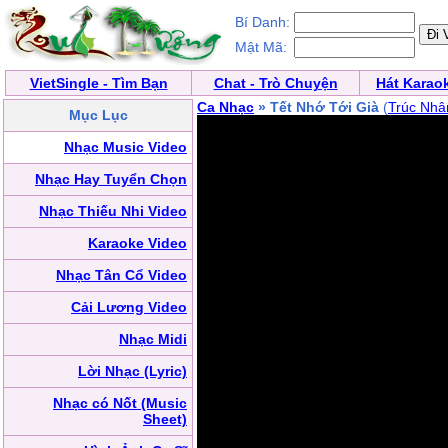
Bí Danh:
Mật Mã:
VietSingle - Tìm Bạn
Chat - Trò Chuyện
Hát Karao
Ca Nhạc
» Tết Nhớ Tới Già
(
Trúc Nhâ
Mục Lục
Nhạc Music Video
Nhạc Hay Tuyển Chọn
Nhạc Thiếu Nhi Video
Karaoke Video
Nhạc Tân Cổ Video
Cải Lương Video
Nhạc Midi
Lời Nhạc (Lyric)
Nhạc có Nốt (Music
Sheet)