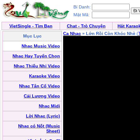
Bí Danh:
Mật Mã:
VietSingle - Tìm Bạn
Chat - Trò Chuyện
Hát Karao
Ca Nhạc
» Lớn Rồi Còn Khóc Nhè
(
Mục Lục
Nhạc Music Video
Nhạc Hay Tuyển Chọn
Nhạc Thiếu Nhi Video
Karaoke Video
Nhạc Tân Cổ Video
Cải Lương Video
Nhạc Midi
Lời Nhạc (Lyric)
Nhạc có Nốt (Music
Sheet)