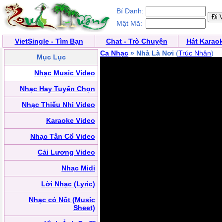
Bí Danh:
Mật Mã:
VietSingle - Tìm Bạn
Chat - Trò Chuyện
Hát Karao
Ca Nhạc
» Nhà Là Nơi
(
Trúc Nhân
)
Mục Lục
Nhạc Music Video
Nhạc Hay Tuyển Chọn
Nhạc Thiếu Nhi Video
Karaoke Video
Nhạc Tân Cổ Video
Cải Lương Video
Nhạc Midi
Lời Nhạc (Lyric)
Nhạc có Nốt (Music
Sheet)