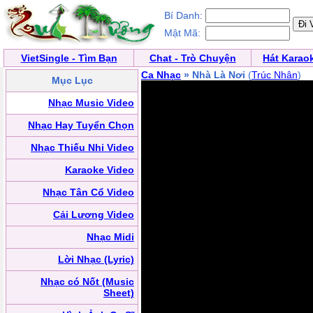
Bí Danh:
Mật Mã:
VietSingle - Tìm Bạn
Chat - Trò Chuyện
Hát Karao
Ca Nhạc
» Nhà Là Nơi
(
Trúc Nhân
)
Mục Lục
Nhạc Music Video
Nhạc Hay Tuyển Chọn
Nhạc Thiếu Nhi Video
Karaoke Video
Nhạc Tân Cổ Video
Cải Lương Video
Nhạc Midi
Lời Nhạc (Lyric)
Nhạc có Nốt (Music
Sheet)