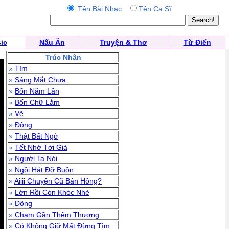
Tên Bài Nhạc
Tên Ca Sĩ
ic
Nấu Ăn
Truyện & Thơ
Từ Điển
Trúc Nhân
»
Tìm
»
Sáng Mắt Chưa
»
Bốn Năm Lần
»
Bốn Chữ Lắm
»
Vẽ
»
Đông
»
Thật Bất Ngờ
»
Tết Nhớ Tới Già
»
Người Ta Nói
»
Ngồi Hát Đỡ Buồn
»
Aiiii Chuyện Cũ Bán Hông?
»
Lớn Rồi Còn Khóc Nhè
»
Đông
»
Chạm Gần Thêm Thương
»
Có Không Giữ Mất Đừng Tìm