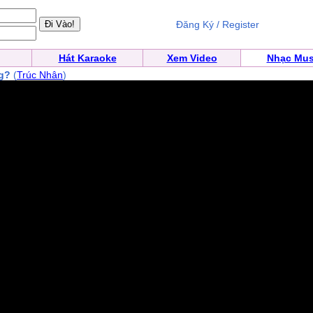
Đăng Ký / Register
Hát Karaoke
Xem Video
Nhạc Mus
ng?
(
Trúc Nhân
)