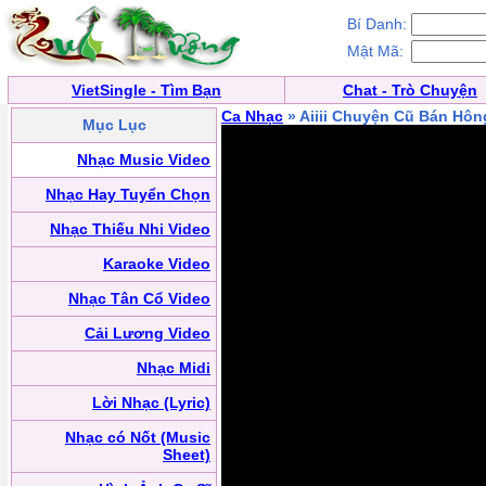
Bí Danh:
Mật Mã:
VietSingle - Tìm Bạn
Chat - Trò Chuyện
Ca Nhạc
» Aiiii Chuyện Cũ Bán Hô
Mục Lục
Nhạc Music Video
Nhạc Hay Tuyển Chọn
Nhạc Thiếu Nhi Video
Karaoke Video
Nhạc Tân Cổ Video
Cải Lương Video
Nhạc Midi
Lời Nhạc (Lyric)
Nhạc có Nốt (Music
Sheet)