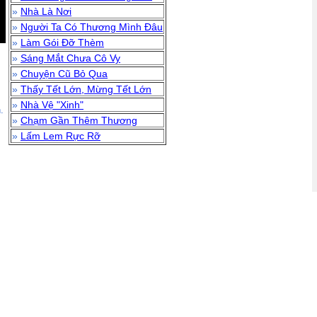
»
Nhà Là Nơi
»
Người Ta Có Thương Mình Đâu
»
Làm Gói Đỡ Thèm
»
Sáng Mắt Chưa Cô Vy
»
Chuyện Cũ Bỏ Qua
»
Thấy Tết Lớn, Mừng Tết Lớn
»
Nhà Vệ "Xinh"
.
»
Chạm Gần Thêm Thương
»
Lấm Lem Rực Rỡ