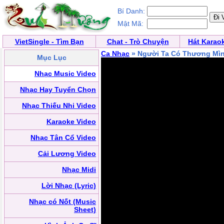
Bí Danh:
Mật Mã:
VietSingle - Tìm Bạn
Chat - Trò Chuyện
Hát Karao
Ca Nhạc
» Người Ta Có Thương Mì
Mục Lục
Nhạc Music Video
Nhạc Hay Tuyển Chọn
Nhạc Thiếu Nhi Video
Karaoke Video
Nhạc Tân Cổ Video
Cải Lương Video
Nhạc Midi
Lời Nhạc (Lyric)
Nhạc có Nốt (Music
Sheet)