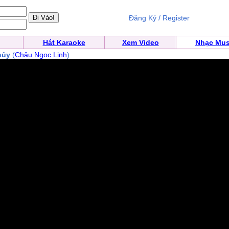
Đăng Ký / Register
Hát Karaoke
Xem Video
Nhạc Mus
hủy
(
Châu Ngọc Linh
)