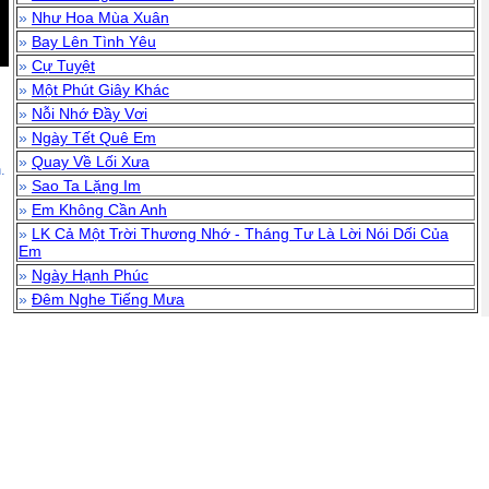
»
Như Hoa Mùa Xuân
»
Bay Lên Tình Yêu
»
Cự Tuyệt
»
Một Phút Giây Khác
»
Nỗi Nhớ Đầy Vơi
»
Ngày Tết Quê Em
»
Quay Về Lối Xưa
.
»
Sao Ta Lặng Im
»
Em Không Cần Anh
»
LK Cả Một Trời Thương Nhớ - Tháng Tư Là Lời Nói Dối Của
Em
»
Ngày Hạnh Phúc
»
Đêm Nghe Tiếng Mưa