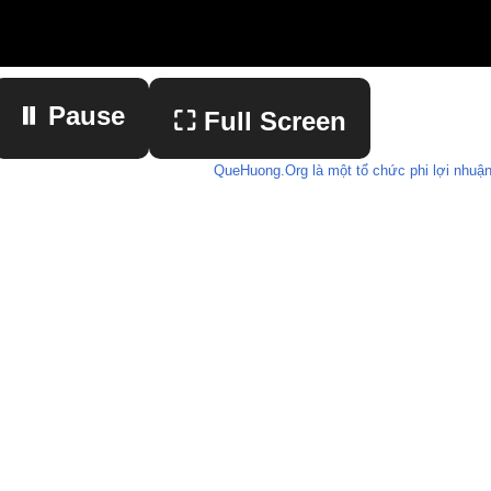
⏸ Pause
⛶ Full Screen
QueHuong.Org là một tổ chức phi lợi nhuận
▶ Play