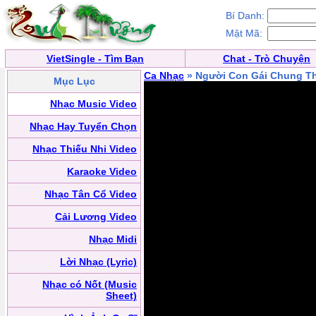
Bí Danh:
Mật Mã:
VietSingle - Tìm Bạn
Chat - Trò Chuyện
Ca Nhạc
» Người Con Gái Chung T
Mục Lục
Nhạc Music Video
Nhạc Hay Tuyển Chọn
Nhạc Thiếu Nhi Video
Karaoke Video
Nhạc Tân Cổ Video
Cải Lương Video
Nhạc Midi
Lời Nhạc (Lyric)
Nhạc có Nốt (Music
Sheet)