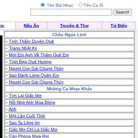
Tên Bài Nhạc
Tên Ca Sĩ
ic
Nấu Ăn
Truyện & Thơ
Từ Điển
Châu Ngọc Linh
»
Tình Thắm Duyên Quê
»
Trang Nhật Ký
»
Mời Em Anh Về Thăm Quê Em
»
Tình Đẹp Quê Hương
»
Người Con Gái Chung Thủy
»
Sao Đành Lòng Quên Em
»
Người Con Gái Chung Thủy
Những Ca Nhạc Khác
»
Tìm Lại Giấc Mơ
»
Nỗi Nhớ Anh Mùa Đông
»
Anh
»
Một Lần Cuối Thôi
»
Sao Ta Lặng Im
»
Giấc Mơ Chỉ Là Giấc Mơ
»
Căn Phòng Mưa Rơi