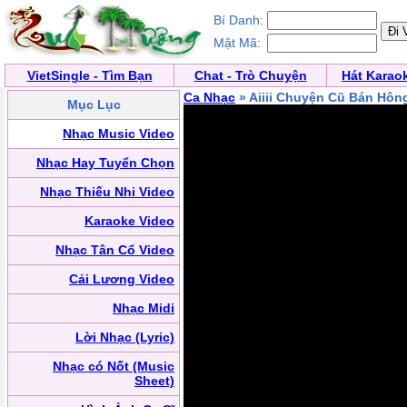
Bí Danh:
Mật Mã:
VietSingle - Tìm Bạn
Chat - Trò Chuyện
Hát Karao
Ca Nhạc
» Aiiii Chuyện Cũ Bán Hôn
Mục Lục
Nhạc Music Video
Nhạc Hay Tuyển Chọn
Nhạc Thiếu Nhi Video
Karaoke Video
Nhạc Tân Cổ Video
Cải Lương Video
Nhạc Midi
Lời Nhạc (Lyric)
Nhạc có Nốt (Music
Sheet)