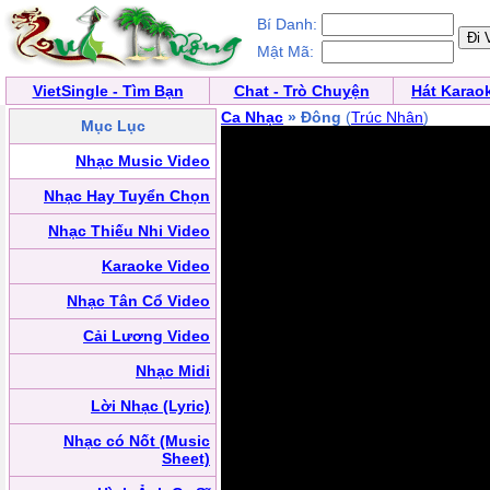
Bí Danh:
Mật Mã:
VietSingle - Tìm Bạn
Chat - Trò Chuyện
Hát Karao
Ca Nhạc
» Đông
(
Trúc Nhân
)
Mục Lục
Nhạc Music Video
Nhạc Hay Tuyển Chọn
Nhạc Thiếu Nhi Video
Karaoke Video
Nhạc Tân Cổ Video
Cải Lương Video
Nhạc Midi
Lời Nhạc (Lyric)
Nhạc có Nốt (Music
Sheet)