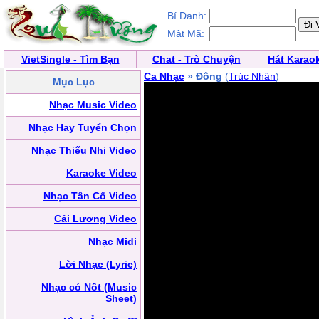
Bí Danh:
Mật Mã:
VietSingle - Tìm Bạn
Chat - Trò Chuyện
Hát Karao
Ca Nhạc
» Đông
(
Trúc Nhân
)
Mục Lục
Nhạc Music Video
Nhạc Hay Tuyển Chọn
Nhạc Thiếu Nhi Video
Karaoke Video
Nhạc Tân Cổ Video
Cải Lương Video
Nhạc Midi
Lời Nhạc (Lyric)
Nhạc có Nốt (Music
Sheet)