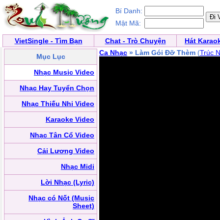
Bí Danh:
Mật Mã:
VietSingle - Tìm Bạn
Chat - Trò Chuyện
Hát Karao
Ca Nhạc
» Làm Gói Đỡ Thèm
(
Trúc 
Mục Lục
Nhạc Music Video
Nhạc Hay Tuyển Chọn
Nhạc Thiếu Nhi Video
Karaoke Video
Nhạc Tân Cổ Video
Cải Lương Video
Nhạc Midi
Lời Nhạc (Lyric)
Nhạc có Nốt (Music
Sheet)