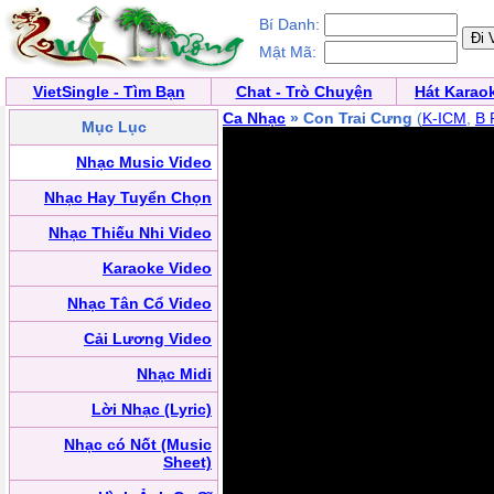
Bí Danh:
Mật Mã:
VietSingle - Tìm Bạn
Chat - Trò Chuyện
Hát Karao
Ca Nhạc
» Con Trai Cưng
(
K-ICM
,
B 
Mục Lục
Nhạc Music Video
Nhạc Hay Tuyển Chọn
Nhạc Thiếu Nhi Video
Karaoke Video
Nhạc Tân Cổ Video
Cải Lương Video
Nhạc Midi
Lời Nhạc (Lyric)
Nhạc có Nốt (Music
Sheet)