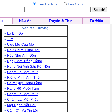
Tên Bài Nhạc
Tên Ca Sĩ
ic
Nấu Ăn
Truyện & Thơ
Từ Điển
Văn Mai Hương
»
Là Em Đó
»
Tìm
»
Ước Mơ Của Mẹ
»
Như Chưa Từng Yêu
»
Nếu Như Anh Đến
»
Ngày Mới Trắng Hồng
»
Nghe Nói Anh Sắp Kết Hôn
»
Chậm Lại Một Phút
»
Riêng Mình Anh Thôi
»
Chim Quý Trong Lồng
»
Rạng Rỡ Mười Tám
»
Chậm Lại Một Phút
»
Chậm Lại Một Phút
»
Một Ngàn Nỗi Đau
»
Cám Ơn Và Xin Lỗi