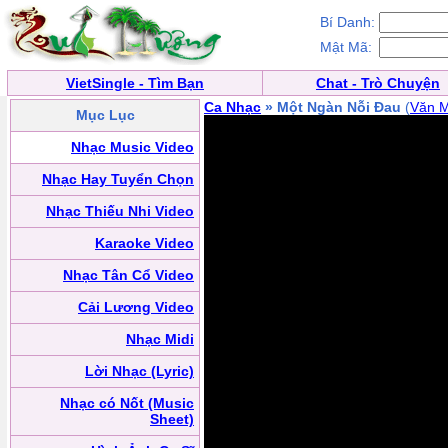
Bí Danh:
Mật Mã:
VietSingle - Tìm Bạn
Chat - Trò Chuyện
Ca Nhạc
» Một Ngàn Nỗi Đau
(
Văn 
Mục Lục
Nhạc Music Video
Nhạc Hay Tuyển Chọn
Nhạc Thiếu Nhi Video
Karaoke Video
Nhạc Tân Cổ Video
Cải Lương Video
Nhạc Midi
Lời Nhạc (Lyric)
Nhạc có Nốt (Music
Sheet)