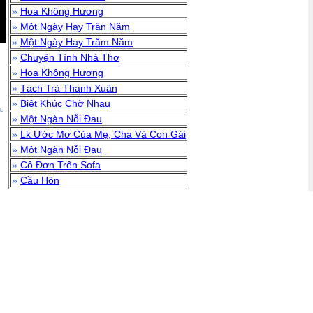
»
Hoa Không Hương
»
Một Ngày Hay Trăn Năm
»
Một Ngày Hay Trăm Năm
»
Chuyện Tình Nhà Thơ
»
Hoa Không Hương
»
Tách Trà Thanh Xuân
»
Biệt Khúc Chờ Nhau
.
»
Một Ngàn Nỗi Đau
»
Lk Ước Mơ Của Mẹ, Cha Và Con Gái
»
Một Ngàn Nỗi Đau
»
Cô Đơn Trên Sofa
»
Cầu Hôn