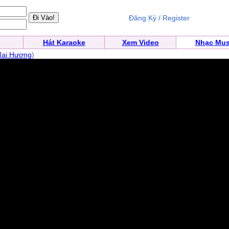
Đăng Ký / Register
Hát Karaoke
Xem Video
Nhạc Mus
Mai Hương
)