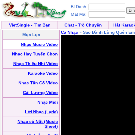
Bí Danh:
Mật Mã:
VietSingle - Tìm Bạn
Chat - Trò Chuyện
Hát Karao
Ca Nhạc
» Sao Đành Lòng Quên Em
Mục Lục
Nhạc Music Video
Nhạc Hay Tuyển Chọn
Nhạc Thiếu Nhi Video
Karaoke Video
Nhạc Tân Cổ Video
Cải Lương Video
Nhạc Midi
Lời Nhạc (Lyric)
Nhạc có Nốt (Music
Sheet)