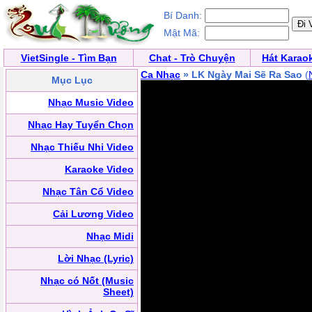
Bí Danh:
Mật Mã:
VietSingle - Tìm Bạn
Chat - Trò Chuyện
Hát Karao
Ca Nhạc
» LK Ngày Mai Sẽ Ra Sao
(
Mục Lục
Nhạc Music Video
Nhạc Hay Tuyển Chọn
Nhạc Thiếu Nhi Video
Karaoke Video
Nhạc Tân Cổ Video
Cải Lương Video
Nhạc Midi
Lời Nhạc (Lyric)
Nhạc có Nốt (Music
Sheet)