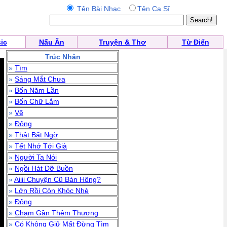
Tên Bài Nhạc
Tên Ca Sĩ
ic
Nấu Ăn
Truyện & Thơ
Từ Điển
Trúc Nhân
»
Tìm
»
Sáng Mắt Chưa
»
Bốn Năm Lần
»
Bốn Chữ Lắm
»
Vẽ
»
Đông
»
Thật Bất Ngờ
»
Tết Nhớ Tới Già
»
Người Ta Nói
»
Ngồi Hát Đỡ Buồn
»
Aiiii Chuyện Cũ Bán Hông?
»
Lớn Rồi Còn Khóc Nhè
»
Đông
»
Chạm Gần Thêm Thương
»
Có Không Giữ Mất Đừng Tìm