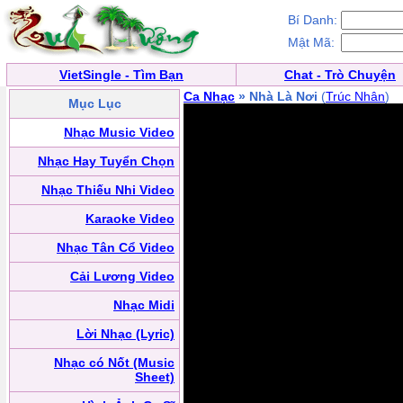
Bí Danh:
Mật Mã:
VietSingle - Tìm Bạn
Chat - Trò Chuyện
Ca Nhạc
» Nhà Là Nơi
(
Trúc Nhân
)
Mục Lục
Nhạc Music Video
Nhạc Hay Tuyển Chọn
Nhạc Thiếu Nhi Video
Karaoke Video
Nhạc Tân Cổ Video
Cải Lương Video
Nhạc Midi
Lời Nhạc (Lyric)
Nhạc có Nốt (Music
Sheet)