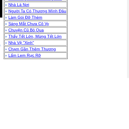
»
Nhà Là Nơi
»
Người Ta Có Thương Mình Đâu
»
Làm Gói Đỡ Thèm
»
Sáng Mắt Chưa Cô Vy
»
Chuyện Cũ Bỏ Qua
»
Thấy Tết Lớn, Mừng Tết Lớn
»
Nhà Vệ "Xinh"
.
»
Chạm Gần Thêm Thương
»
Lấm Lem Rực Rỡ